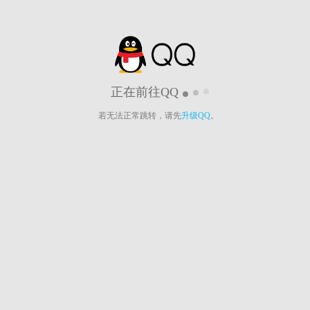
正在前往QQ
若无法正常跳转，请先
升级QQ
。