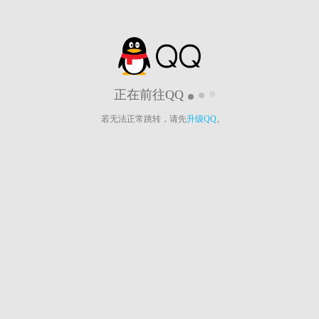
正在前往QQ
若无法正常跳转，请先
升级QQ
。