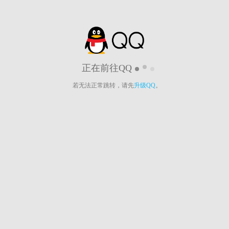
正在前往QQ
若无法正常跳转，请先
升级QQ
。