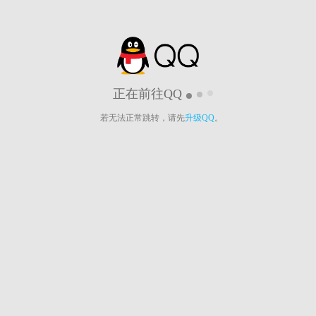
正在前往QQ
若无法正常跳转，请先
升级QQ
。