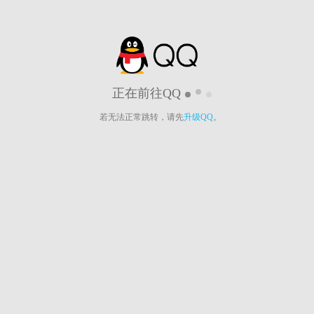
正在前往QQ
若无法正常跳转，请先
升级QQ
。