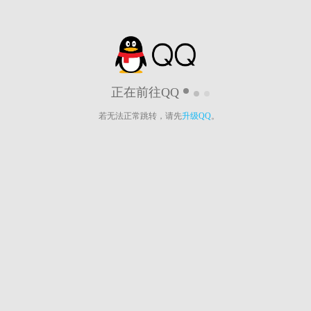
正在前往QQ
若无法正常跳转，请先
升级QQ
。