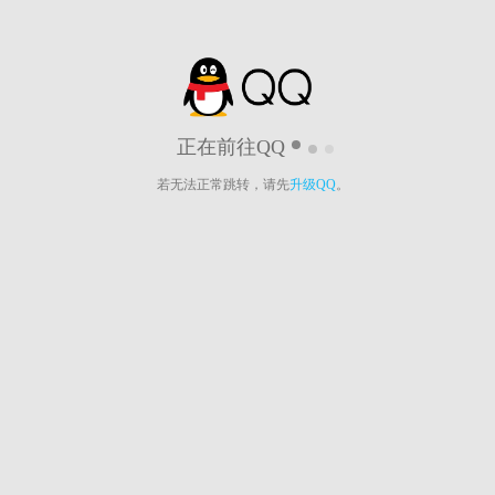
正在前往QQ
若无法正常跳转，请先
升级QQ
。