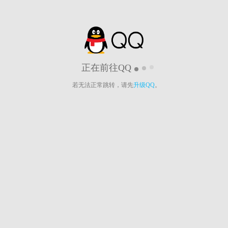
正在前往QQ
若无法正常跳转，请先
升级QQ
。