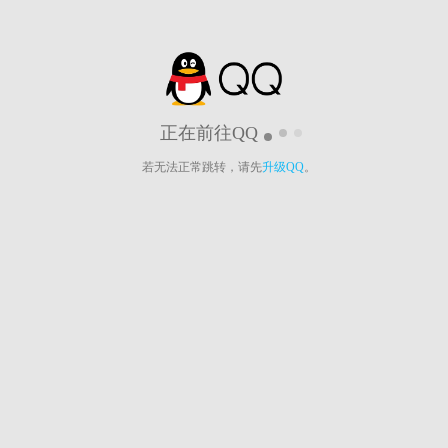
正在前往QQ
若无法正常跳转，请先
升级QQ
。