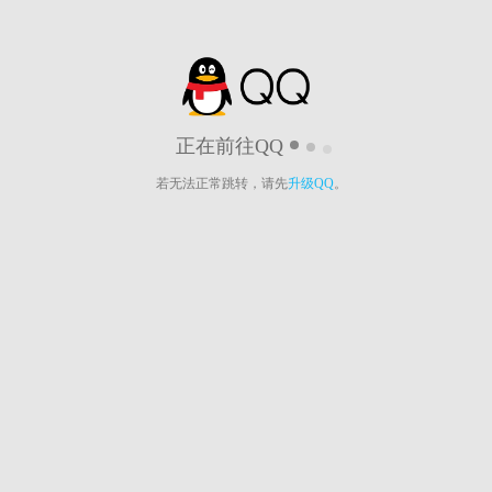
正在前往QQ
若无法正常跳转，请先
升级QQ
。