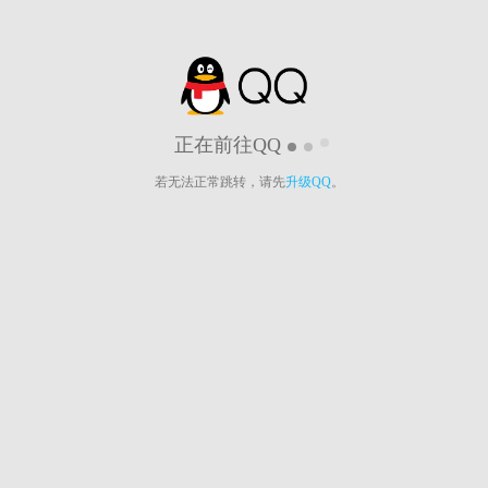
正在前往QQ
若无法正常跳转，请先
升级QQ
。