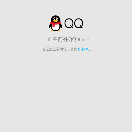
正在前往QQ
若无法正常跳转，请先
升级QQ
。