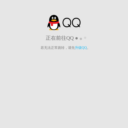
正在前往QQ
若无法正常跳转，请先
升级QQ
。