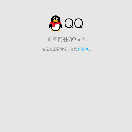
正在前往QQ
若无法正常跳转，请先
升级QQ
。