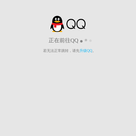
正在前往QQ
若无法正常跳转，请先
升级QQ
。