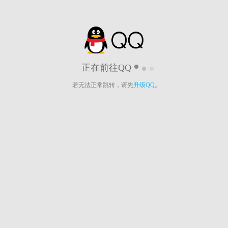
正在前往QQ
若无法正常跳转，请先
升级QQ
。