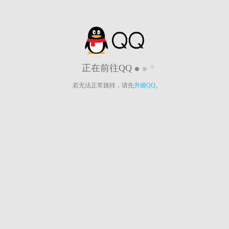
正在前往QQ
若无法正常跳转，请先
升级QQ
。