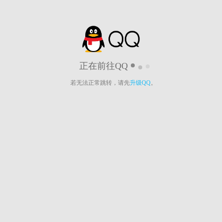
正在前往QQ
若无法正常跳转，请先
升级QQ
。