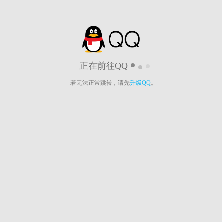
正在前往QQ
若无法正常跳转，请先
升级QQ
。