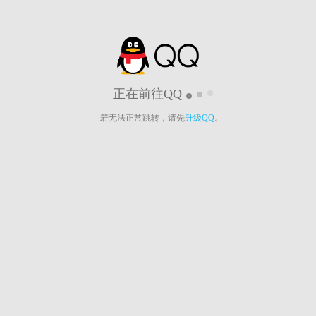
正在前往QQ
若无法正常跳转，请先
升级QQ
。