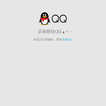
正在前往QQ
若无法正常跳转，请先
升级QQ
。