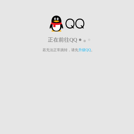
正在前往QQ
若无法正常跳转，请先
升级QQ
。