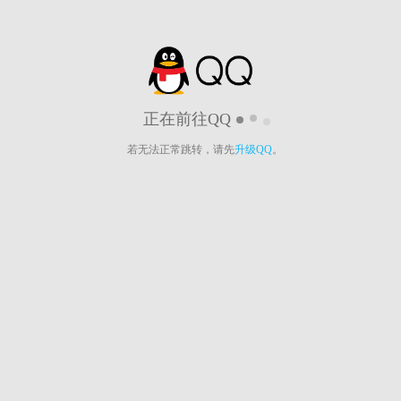
正在前往QQ
若无法正常跳转，请先
升级QQ
。