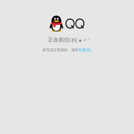
正在前往QQ
若无法正常跳转，请先
升级QQ
。