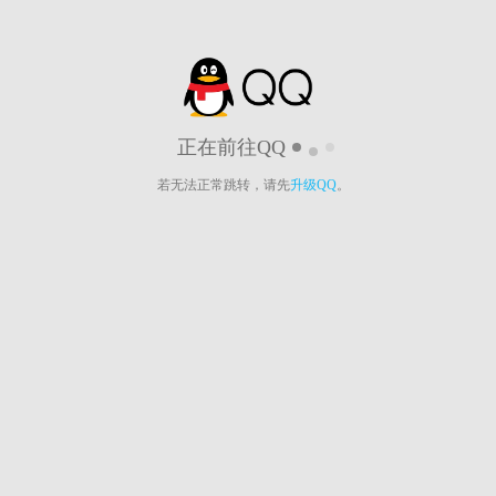
正在前往QQ
若无法正常跳转，请先
升级QQ
。