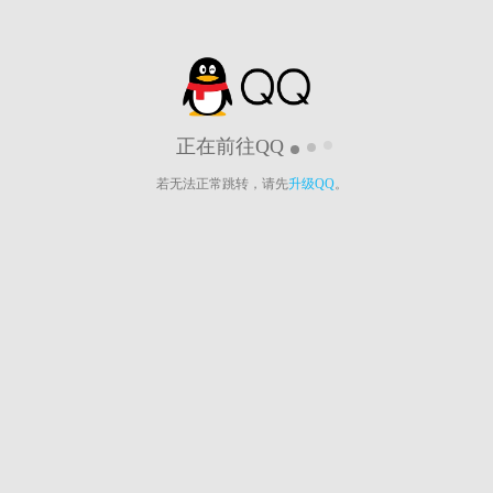
正在前往QQ
若无法正常跳转，请先
升级QQ
。